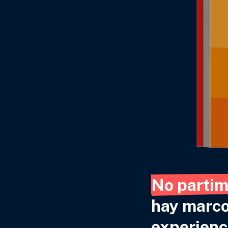
No partim
hay marco
experienci