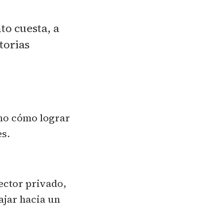
o cuesta, a
torias
no cómo lograr 
es.
ctor privado, 
jar hacia un 