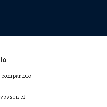
io
o compartido,
vos son el