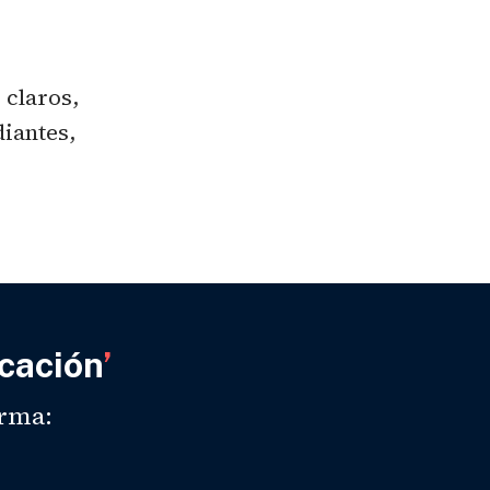
claros, 
antes, 
cación
’
orma: