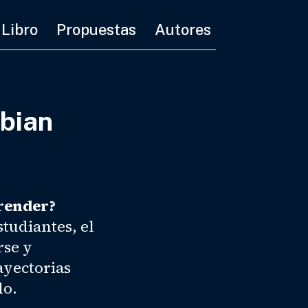
Libro
Propuestas
Autores
bian
render?
tudiantes, el
rse y
ayectorias
do.