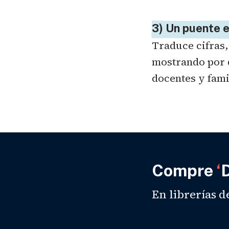
3) Un puente e
Traduce cifras,
mostrando por q
docentes y fami
Compre
‘
D
En librerías d