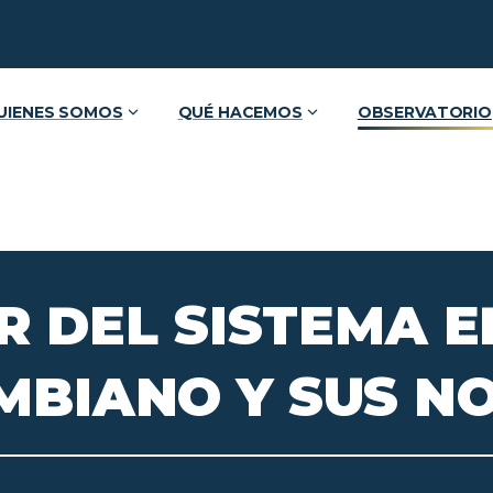
UIENES SOMOS
QUÉ HACEMOS
OBSERVATORIO
R
DEL
SISTEMA
E
MBIANO
Y
SUS
N