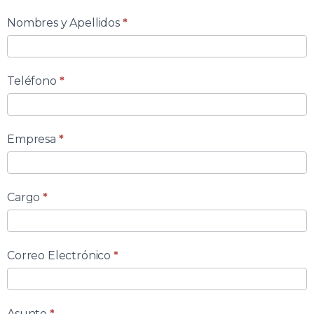
Nombres y Apellidos
*
Formulario
de
Teléfono
*
Contacto
Empresa
*
Cargo
*
Correo Electrónico
*
Asunto
*