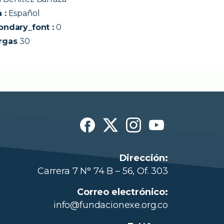
 :
Español
ondary_font :
0
rgas
30
Dirección:
Carrera 7 N° 74 B – 56, Of. 303
Correo electrónico:
info@fundacionexe.org.co