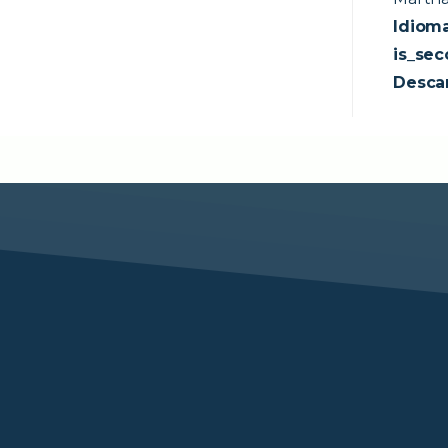
Idioma
is_sec
Desca