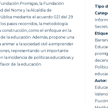
a Fundación Promigas, la Fundación
Tipo d
d del Norte y la Alcaldía de
Categ
Pública mediante el acuerdo 021 del 29
Informe
los pasos recorridos, la metodología
Secret
 su construcción, como el enfoque en la
Etique
l de la educación. Además, propone una
Barran
 animar a la sociedad civil a emprender
Educac
giones, representando un importante
promig
n la incidencia de políticas educativas y
decena
 favor de la educación.
Polític
educa
Autor
Educac
Valenc
Puccini
Martha