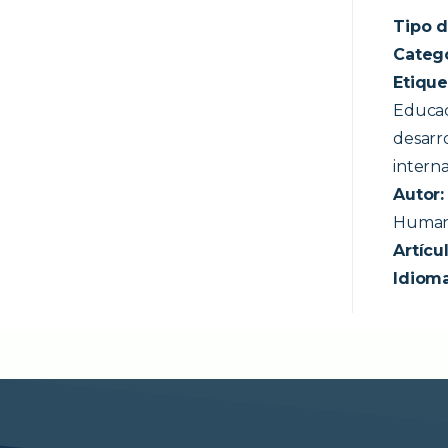
Tipo d
Categ
Etique
Educaci
desarr
interna
Autor
Human
Artícul
Idioma