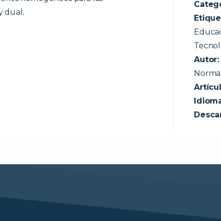
Categ
y dual.
Etique
Educac
Tecnol
Autor
Normat
Artícul
Idioma
Desca