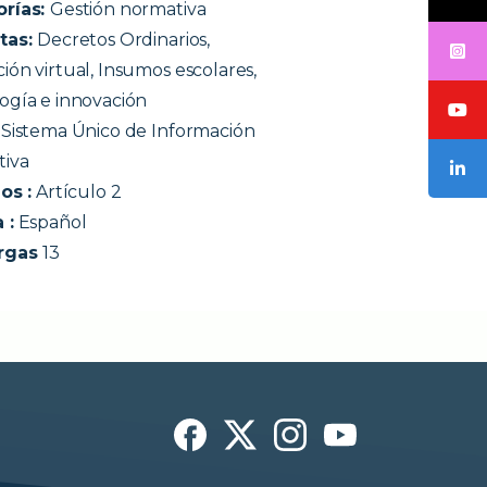
orías:
Gestión normativa
tas:
Decretos Ordinarios,
ión virtual, Insumos escolares,
ogía e innovación
:
Sistema Único de Información
iva
os :
Artículo 2
 :
Español
rgas
13