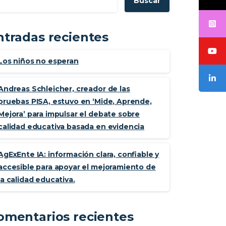
Buscar
ntradas recientes
Los niños no esperan
Andreas Schleicher, creador de las
pruebas PISA, estuvo en ‘Mide, Aprende,
Mejora’ para impulsar el debate sobre
calidad educativa basada en evidencia
AgExEnte IA: información clara, confiable y
accesible para apoyar el mejoramiento de
la calidad educativa.
omentarios recientes